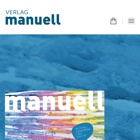
Magazin
Einzelausgaben
Magazin
Produkte
Kostenlos
Services