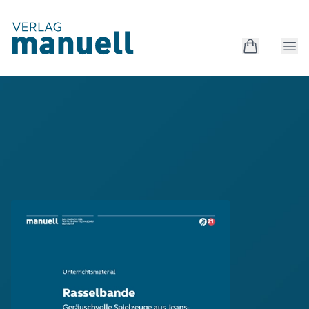
Produkte
Kreativanleitungen
Unterrichtsmaterialien
Mappen
Magazin
Produkte
Kostenlos
Services