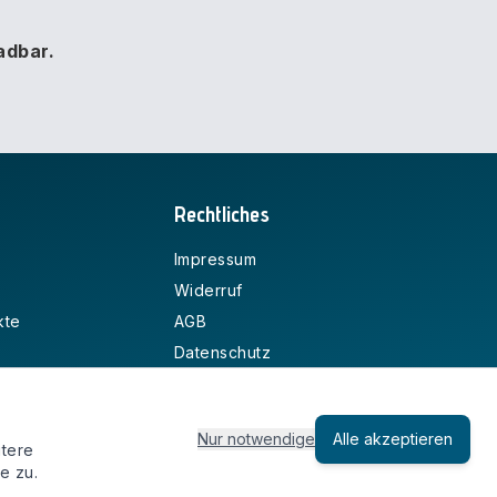
adbar.
Rechtliches
Impressum
Widerruf
kte
AGB
Datenschutz
Zahlungsarten
Versandkosten
Nur notwendige
Alle akzeptieren
Cookie-Policy
itere
e zu.