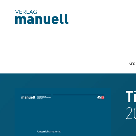
Magazin
Produkte
Kostenlos
Kre
Services
T
2