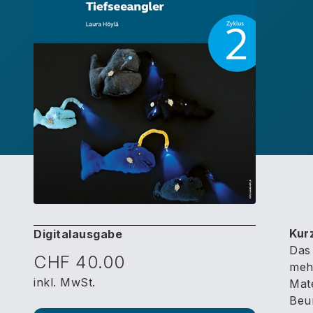
Kur
Digitalausgabe
Das 
CHF 40.00
mehr
inkl. MwSt.
Mate
Beur