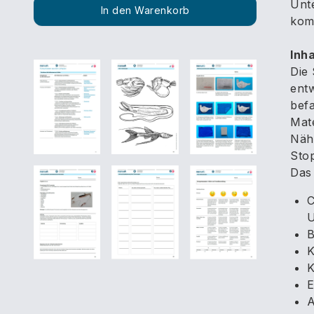
Unt
In den Warenkorb
komp
Inha
Die 
entw
befa
Mate
Näh
Stop
Das 
C
U
B
K
K
E
A