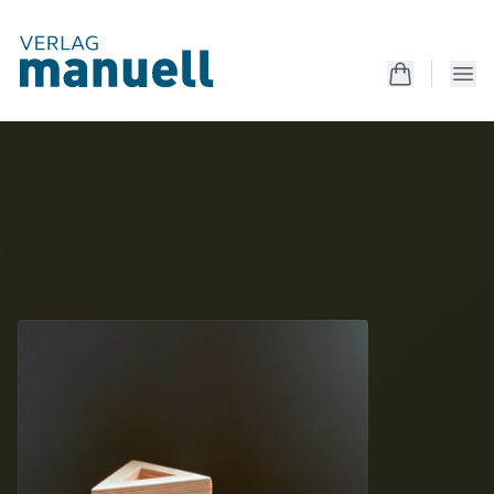
Produkte
Kreativanleitungen
Unterrichtsmaterialien
Mappen
Magazin
Produkte
Kostenlos
Services