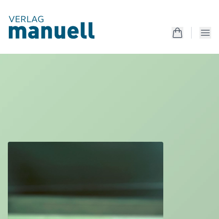
Produkte
Kreativanleitungen
Unterrichtsmaterialien
Mappen
Magazin
Produkte
Kostenlos
Services