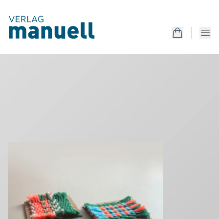
Produkte
Kreativanleitungen
Unterrichtsmaterialien
Mappen
Magazin
Produkte
Kostenlos
Services