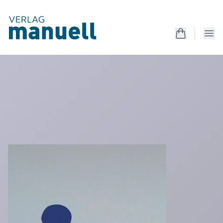
Produkte
Kreativanleitungen
Unterrichtsmaterialien
Mappen
Magazin
Produkte
Kostenlos
Services