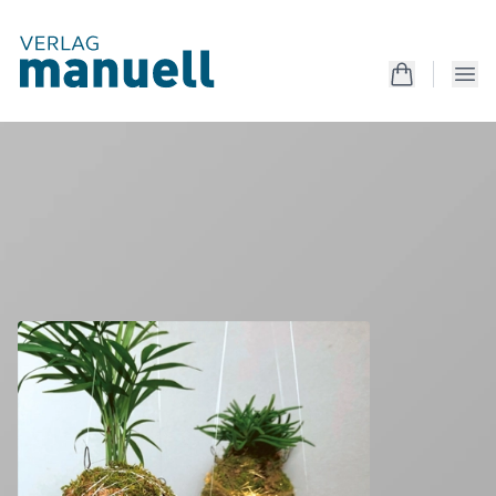
Produkte
Kreativanleitungen
Unterrichtsmaterialien
Mappen
Magazin
Produkte
Kostenlos
Services