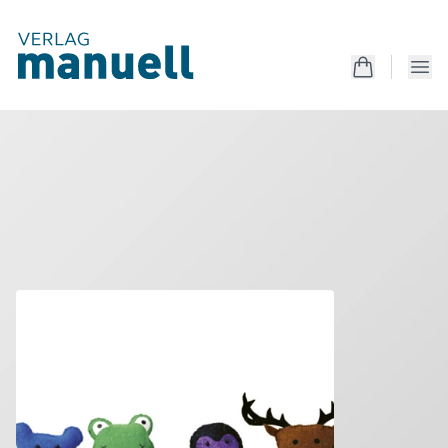
Produkte
Kreativanleitungen
Unterrichtsmaterialien
Mappen
Magazin
Produkte
Kostenlos
Services