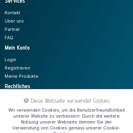
Services
Kontakt
Über uns
Partner
FAQ
Mein Konto
Login
Registrieren
Meine Produkte
Rechtliches
Impressum
🍪 Diese Webseite verwendet Cookies
Widerruf
Wir verwenden Cookies, um die Benutzerfreundlichkeit
AGB
unserer Website zu verbessern. Durch die weitere
Nutzung unserer Webseite stimmen Sie der
Datenschutz
Verwendung von Cookies gemäss unserer Cookie-
Zahlungsarten