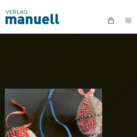
Produkte
Kreativanleitungen
Unterrichtsmaterialien
Mappen
Magazin
Produkte
Kostenlos
Services