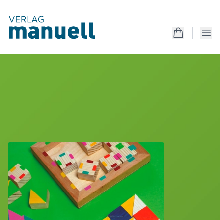
Produkte
Kreativanleitungen
Unterrichtsmaterialien
Mappen
Magazin
Produkte
Kostenlos
Services