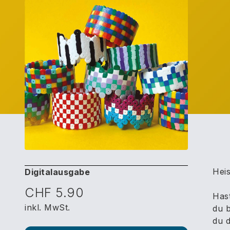
Heis
Digitalausgabe
CHF 5.90
Hast
inkl. MwSt.
du b
du d