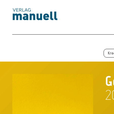
Magazin
Produkte
Kostenlos
Kre
Services
G
2