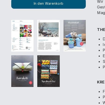
Wir
In den Warenkorb
Gest
Maga
TH
D
I
P
E
S
P
KRE
F
P
W