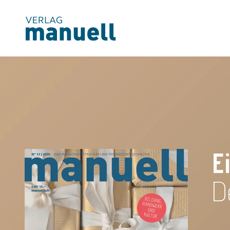
Magazin
Produkte
Kostenlos
Services
E
D