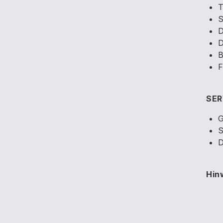
T
S
D
D
B
F
SER
G
S
D
Hin